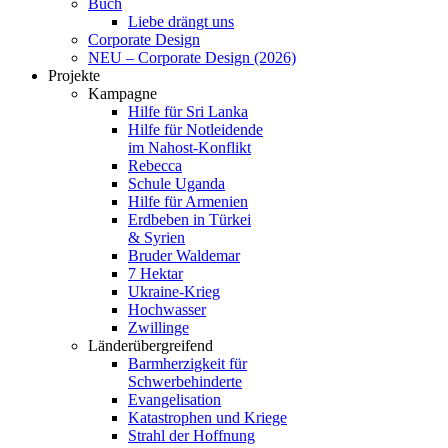
Buch
Liebe drängt uns
Corporate Design
NEU – Corporate Design (2026)
Projekte
Kampagne
Hilfe für Sri Lanka
Hilfe für Notleidende
im Nahost-Konflikt
Rebecca
Schule Uganda
Hilfe für Armenien
Erdbeben in Türkei
& Syrien
Bruder Waldemar
7 Hektar
Ukraine-Krieg
Hochwasser
Zwillinge
Länderübergreifend
Barmherzigkeit für
Schwerbehinderte
Evangelisation
Katastrophen und Kriege
Strahl der Hoffnung