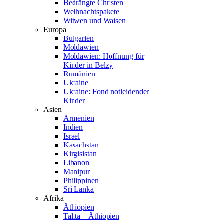
Bedrängte Christen
Weihnachtspakete
Witwen und Waisen
Europa
Bulgarien
Moldawien
Moldawien: Hoffnung für
Kinder in Belzy
Rumänien
Ukraine
Ukraine: Fond notleidender
Kinder
Asien
Armenien
Indien
Israel
Kasachstan
Kirgisistan
Libanon
Manipur
Philippinen
Sri Lanka
Afrika
Äthiopien
Talita – Äthiopien