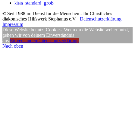
groß
standard
klein
© Seit 1988 im Dienst für die Menschen - Ihr Christliches
diakonisches Hilfswerk Stephanus e.V. |
Datenschutzerklärung
|
Impressum
Diese Website benutzt Cookies. Wenn du die Website weiter nutzt,
gehen wir von deinem Einverständnis
aus.
Einverstanden
Datenschutzerklärung
Nach oben