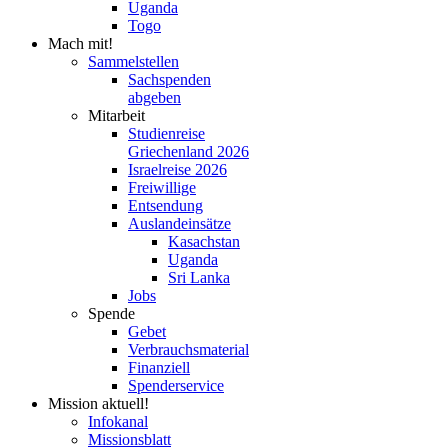
Uganda
Togo
Mach mit!
Sammelstellen
Sachspenden
abgeben
Mitarbeit
Studienreise
Griechenland 2026
Israelreise 2026
Freiwillige
Entsendung
Auslandeinsätze
Kasachstan
Uganda
Sri Lanka
Jobs
Spende
Gebet
Verbrauchsmaterial
Finanziell
Spenderservice
Mission aktuell!
Infokanal
Missionsblatt