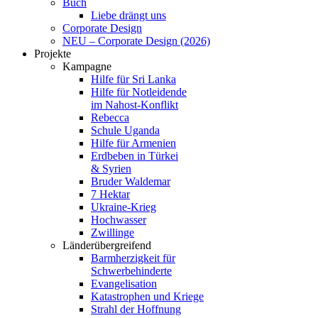
Buch
Liebe drängt uns
Corporate Design
NEU – Corporate Design (2026)
Projekte
Kampagne
Hilfe für Sri Lanka
Hilfe für Notleidende
im Nahost-Konflikt
Rebecca
Schule Uganda
Hilfe für Armenien
Erdbeben in Türkei
& Syrien
Bruder Waldemar
7 Hektar
Ukraine-Krieg
Hochwasser
Zwillinge
Länderübergreifend
Barmherzigkeit für
Schwerbehinderte
Evangelisation
Katastrophen und Kriege
Strahl der Hoffnung