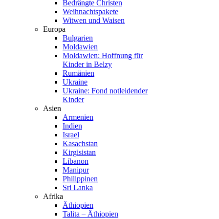
Bedrängte Christen
Weihnachtspakete
Witwen und Waisen
Europa
Bulgarien
Moldawien
Moldawien: Hoffnung für
Kinder in Belzy
Rumänien
Ukraine
Ukraine: Fond notleidender
Kinder
Asien
Armenien
Indien
Israel
Kasachstan
Kirgisistan
Libanon
Manipur
Philippinen
Sri Lanka
Afrika
Äthiopien
Talita – Äthiopien