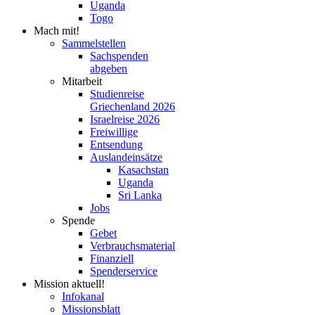
Uganda
Togo
Mach mit!
Sammelstellen
Sachspenden
abgeben
Mitarbeit
Studienreise
Griechenland 2026
Israelreise 2026
Freiwillige
Entsendung
Auslandeinsätze
Kasachstan
Uganda
Sri Lanka
Jobs
Spende
Gebet
Verbrauchsmaterial
Finanziell
Spenderservice
Mission aktuell!
Infokanal
Missionsblatt