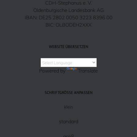
CDH-Stephanus e. V.
Oldenburgische Landesbank AG
IBAN: DE25 2802 0050 3223 8396 00
BIC: OLBODEH2XXX
WEBSITE ÜBERSETZEN
Powered by
Translate
SCHRIFTGRÖSSE ANPASSEN
klein
standard
groß