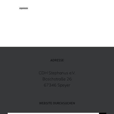
Argentinien
ADRESSE
CDH Stephanus e.V.
Boschstraße 26
67346 Speyer
WEBSITE DURCHSUCHEN