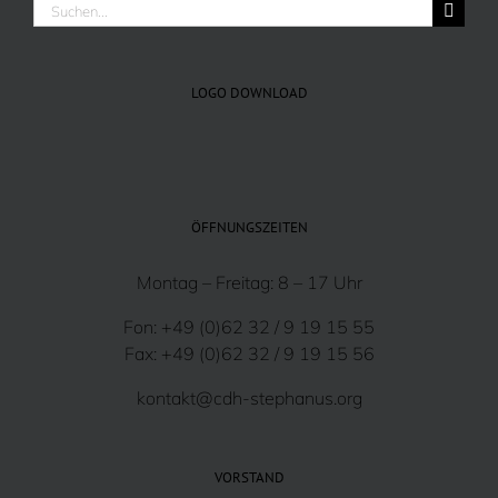
Suche
nach:
LOGO DOWNLOAD
ÖFFNUNGSZEITEN
Montag – Freitag: 8 – 17 Uhr
Fon: +49 (0)62 32 / 9 19 15 55
Fax: +49 (0)62 32 / 9 19 15 56
kontakt@cdh-stephanus.org
VORSTAND