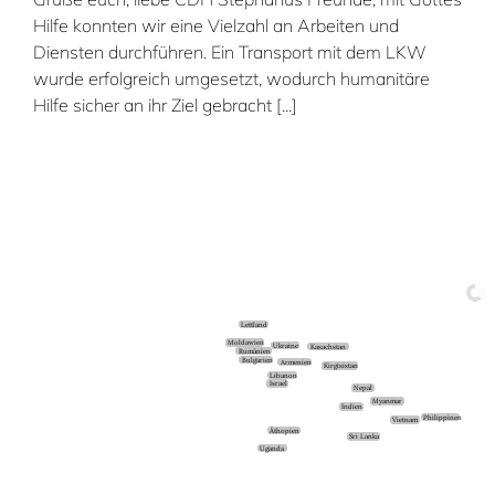
Hilfe konnten wir eine Vielzahl an Arbeiten und
Diensten durchführen. Ein Transport mit dem LKW
wurde erfolgreich umgesetzt, wodurch humanitäre
Hilfe sicher an ihr Ziel gebracht [...]
Lettland
Moldawien
Ukraine
Kasachstan
Rumänien
Bulgarien
Armenien
Kirgisistan
Libanon
Israel
Nepal
Myanmar
Indien
Philippinen
Vietnam
Äthopien
Sri Lanka
Uganda