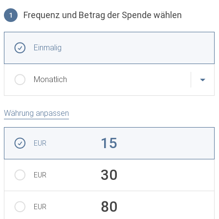
Frequenz und Betrag der Spende wählen
1
Frequenz und Betrag der Spende wählen
Wiederkehrende Intervalle
Einmalig
Monatlich
Währung anpassen
Betrag auswählen
15
EUR
30
EUR
80
EUR