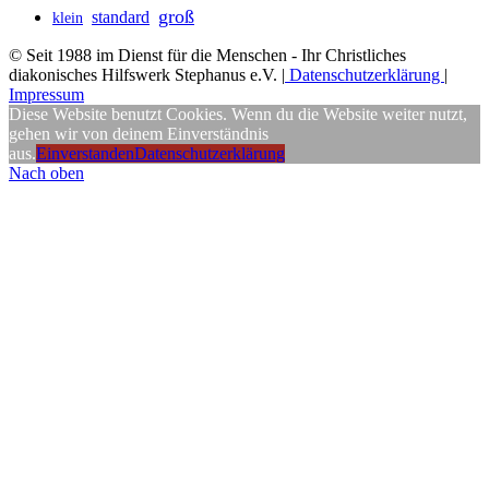
groß
standard
klein
© Seit 1988 im Dienst für die Menschen - Ihr Christliches
diakonisches Hilfswerk Stephanus e.V. |
Datenschutzerklärung
|
Impressum
Diese Website benutzt Cookies. Wenn du die Website weiter nutzt,
gehen wir von deinem Einverständnis
aus.
Einverstanden
Datenschutzerklärung
Nach oben