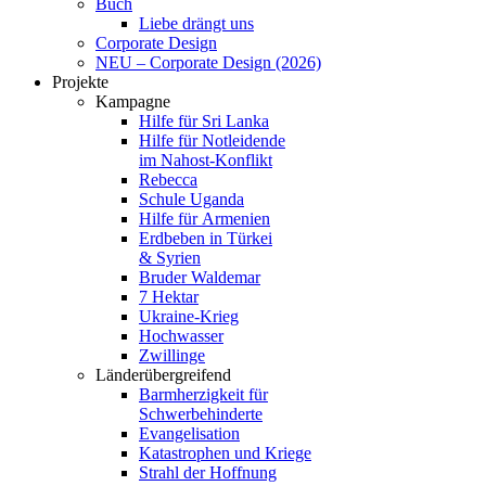
Buch
Liebe drängt uns
Corporate Design
NEU – Corporate Design (2026)
Projekte
Kampagne
Hilfe für Sri Lanka
Hilfe für Notleidende
im Nahost-Konflikt
Rebecca
Schule Uganda
Hilfe für Armenien
Erdbeben in Türkei
& Syrien
Bruder Waldemar
7 Hektar
Ukraine-Krieg
Hochwasser
Zwillinge
Länderübergreifend
Barmherzigkeit für
Schwerbehinderte
Evangelisation
Katastrophen und Kriege
Strahl der Hoffnung