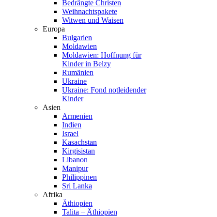
Bedrängte Christen
Weihnachtspakete
Witwen und Waisen
Europa
Bulgarien
Moldawien
Moldawien: Hoffnung für
Kinder in Belzy
Rumänien
Ukraine
Ukraine: Fond notleidender
Kinder
Asien
Armenien
Indien
Israel
Kasachstan
Kirgisistan
Libanon
Manipur
Philippinen
Sri Lanka
Afrika
Äthiopien
Talita – Äthiopien