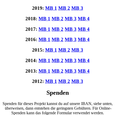
2019:
MB 1
MB 2
MB 3
2018:
MB 1
MB 2
MB 3
MB 4
2017:
MB 1
MB 2
MB 3
MB 4
2016:
MB 1
MB 2
MB 3
MB 4
2015:
MB 1
MB 2
MB 3
2014:
MB 1
MB 2
MB 3
MB 4
2013:
MB 1
MB 2
MB 3
MB 4
2012:
MB 1
MB 2
MB 3
Spenden
Spenden für dieses Projekt kannst du auf unsere IBAN, siehe unten,
überweisen, dann entstehen die geringsten Gebühren. Für Online-
Spenden kann das folgende Formular verwendet werden.