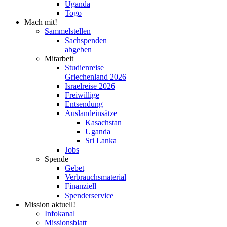
Uganda
Togo
Mach mit!
Sammelstellen
Sachspenden
abgeben
Mitarbeit
Studienreise
Griechenland 2026
Israelreise 2026
Freiwillige
Entsendung
Auslandeinsätze
Kasachstan
Uganda
Sri Lanka
Jobs
Spende
Gebet
Verbrauchsmaterial
Finanziell
Spenderservice
Mission aktuell!
Infokanal
Missionsblatt