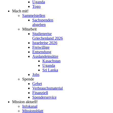
Uganda
Togo
Mach mit!
Sammelstellen
Sachspenden
abgeben
Mitarbeit
Studienreise
Griechenland 2026
Israelreise 2026
Freiwillige
Entsendung
Auslandeinsätze
Kasachstan
Uganda
Sri Lanka
Jobs
Spende
Gebet
Verbrauchsmaterial
Finanziell
Spenderservice
Mission aktuell!
Infokanal
Missionsblatt