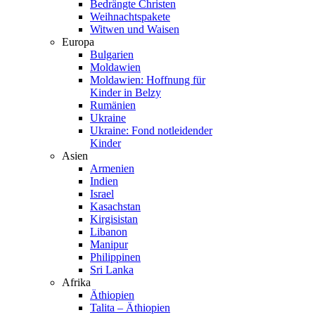
Bedrängte Christen
Weihnachtspakete
Witwen und Waisen
Europa
Bulgarien
Moldawien
Moldawien: Hoffnung für
Kinder in Belzy
Rumänien
Ukraine
Ukraine: Fond notleidender
Kinder
Asien
Armenien
Indien
Israel
Kasachstan
Kirgisistan
Libanon
Manipur
Philippinen
Sri Lanka
Afrika
Äthiopien
Talita – Äthiopien