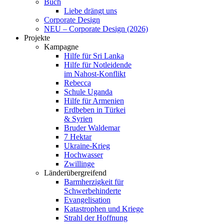
Buch
Liebe drängt uns
Corporate Design
NEU – Corporate Design (2026)
Projekte
Kampagne
Hilfe für Sri Lanka
Hilfe für Notleidende
im Nahost-Konflikt
Rebecca
Schule Uganda
Hilfe für Armenien
Erdbeben in Türkei
& Syrien
Bruder Waldemar
7 Hektar
Ukraine-Krieg
Hochwasser
Zwillinge
Länderübergreifend
Barmherzigkeit für
Schwerbehinderte
Evangelisation
Katastrophen und Kriege
Strahl der Hoffnung